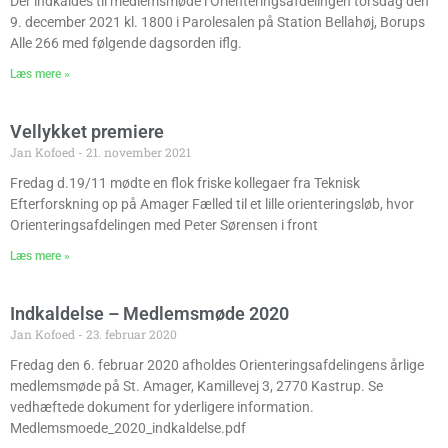
Der indkaldes til medlemsmøde i Orienteringsafdelingen torsdag den
9. december 2021 kl. 1800 i Parolesalen på Station Bellahøj, Borups
Alle 266 med følgende dagsorden iflg.
Læs mere »
Vellykket premiere
Jan Kofoed
21. november 2021
Fredag d.19/11 mødte en flok friske kollegaer fra Teknisk
Efterforskning op på Amager Fælled til et lille orienteringsløb, hvor
Orienteringsafdelingen med Peter Sørensen i front
Læs mere »
Indkaldelse – Medlemsmøde 2020
Jan Kofoed
23. februar 2020
Fredag den 6. februar 2020 afholdes Orienteringsafdelingens årlige
medlemsmøde på St. Amager, Kamillevej 3, 2770 Kastrup. Se
vedhæftede dokument for yderligere information.
Medlemsmoede_2020_indkaldelse.pdf