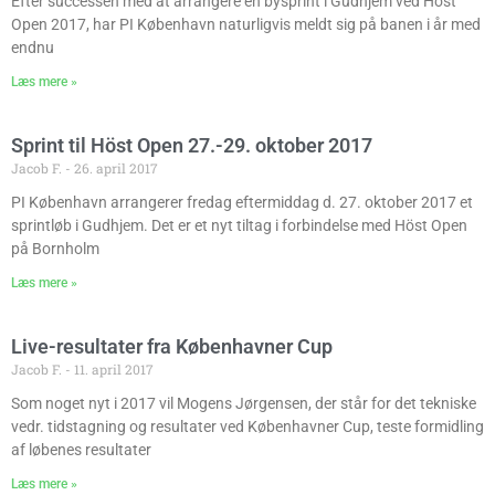
Efter successen med at arrangere en bysprint i Gudhjem ved Höst
Open 2017, har PI København naturligvis meldt sig på banen i år med
endnu
Læs mere »
Sprint til Höst Open 27.-29. oktober 2017
Jacob F.
26. april 2017
PI København arrangerer fredag eftermiddag d. 27. oktober 2017 et
sprintløb i Gudhjem. Det er et nyt tiltag i forbindelse med Höst Open
på Bornholm
Læs mere »
Live-resultater fra Københavner Cup
Jacob F.
11. april 2017
Som noget nyt i 2017 vil Mogens Jørgensen, der står for det tekniske
vedr. tidstagning og resultater ved Københavner Cup, teste formidling
af løbenes resultater
Læs mere »