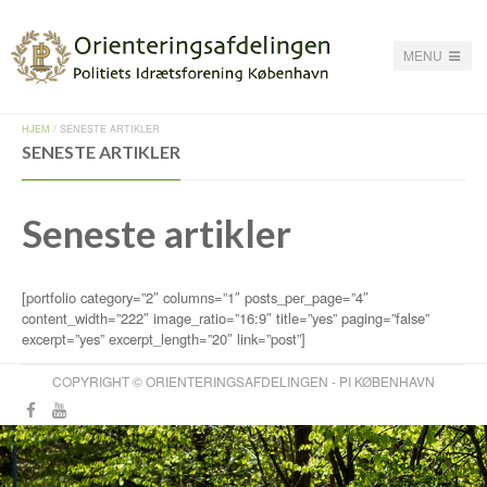
MENU
HJEM
/
SENESTE ARTIKLER
SENESTE ARTIKLER
Seneste artikler
[portfolio category=”2″ columns=”1″ posts_per_page=”4″
content_width=”222″ image_ratio=”16:9″ title=”yes” paging=”false”
excerpt=”yes” excerpt_length=”20″ link=”post”]
COPYRIGHT © ORIENTERINGSAFDELINGEN - PI KØBENHAVN