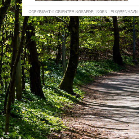
COPYRIGHT © ORIENTERINGSAFDELINGEN - PI KØBENHAVN