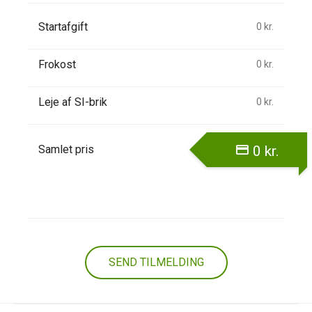
Startafgift
0
kr.
Frokost
0
kr.
Leje af SI-brik
0
kr.
Samlet pris
0
kr.
SEND TILMELDING