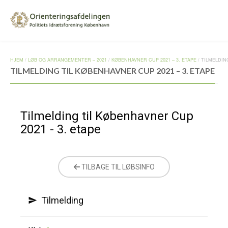
HJEM
/
LØB OG ARRANGEMENTER – 2021
/
KØBENHAVNER CUP 2021 – 3. ETAPE
/
TILMELDIN
TILMELDING TIL KØBENHAVNER CUP 2021 – 3. ETAPE
Tilmelding til Københavner Cup
2021 - 3. etape
TILBAGE TIL LØBSINFO
Tilmelding