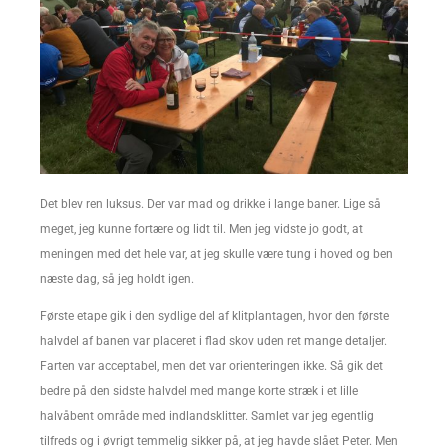
Det blev ren luksus. Der var mad og drikke i lange baner. Lige så
meget, jeg kunne fortære og lidt til. Men jeg vidste jo godt, at
meningen med det hele var, at jeg skulle være tung i hoved og ben
næste dag, så jeg holdt igen.
Første etape gik i den sydlige del af klitplantagen, hvor den første
halvdel af banen var placeret i flad skov uden ret mange detaljer.
Farten var acceptabel, men det var orienteringen ikke. Så gik det
bedre på den sidste halvdel med mange korte stræk i et lille
halvåbent område med indlandsklitter. Samlet var jeg egentlig
tilfreds og i øvrigt temmelig sikker på, at jeg havde slået Peter. Men