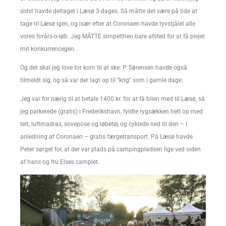
sidst havde deltaget i Læsø 3-dages. Så måtte det være på tide at
tage til Læsø igen, og især efter at Coronaen havde tyvstjålet alle
vores forårs-o-løb. Jeg MÅTTE simpelthen bare afsted for at få plejet
mit konkurrencegen.
Og det skal jeg love for kom til at ske. P. Sørensen havde også
tilmeldt sig, og så var der lagt op til ”krig” som i gamle dage.
Jeg var for nærig til at betale 1400 kr. for at få bilen med til Læsø, så
jeg parkerede (gratis) i Frederikshavn, fyldte rygsækken helt op med
telt, luftmadras, sovepose og løbetøj og cyklede ned til den – i
anledning af Coronaen – gratis færgetransport. På Læsø havde
Peter sørget for, at der var plads på campingpladsen lige ved siden
af hans og fru Elses camplet.