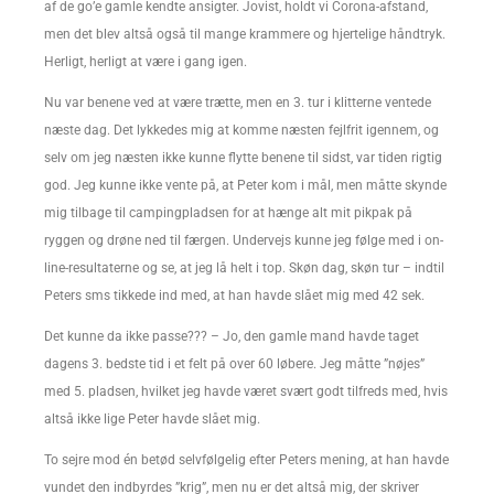
af de go’e gamle kendte ansigter. Jovist, holdt vi Corona-afstand,
men det blev altså også til mange krammere og hjertelige håndtryk.
Herligt, herligt at være i gang igen.
Nu var benene ved at være trætte, men en 3. tur i klitterne ventede
næste dag. Det lykkedes mig at komme næsten fejlfrit igennem, og
selv om jeg næsten ikke kunne flytte benene til sidst, var tiden rigtig
god. Jeg kunne ikke vente på, at Peter kom i mål, men måtte skynde
mig tilbage til campingpladsen for at hænge alt mit pikpak på
ryggen og drøne ned til færgen. Undervejs kunne jeg følge med i on-
line-resultaterne og se, at jeg lå helt i top. Skøn dag, skøn tur – indtil
Peters sms tikkede ind med, at han havde slået mig med 42 sek.
Det kunne da ikke passe??? – Jo, den gamle mand havde taget
dagens 3. bedste tid i et felt på over 60 løbere. Jeg måtte ”nøjes”
med 5. pladsen, hvilket jeg havde været svært godt tilfreds med, hvis
altså ikke lige Peter havde slået mig.
To sejre mod én betød selvfølgelig efter Peters mening, at han havde
vundet den indbyrdes ”krig”, men nu er det altså mig, der skriver