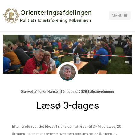
MENU
Skrevet af
Torkil Hansen
10. august 2020
Løbsberetninger
Læsø 3-dages
Efterhånden var det blevet 18 år siden, at vi var til DPM på Læsø, 20
år siden, at jeg holdt ferie derovre med familien og 22 år siden, jeg