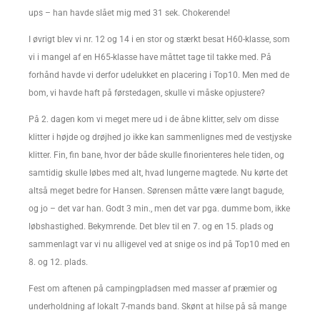
ups – han havde slået mig med 31 sek. Chokerende!
I øvrigt blev vi nr. 12 og 14 i en stor og stærkt besat H60-klasse, som
vi i mangel af en H65-klasse have måttet tage til takke med. På
forhånd havde vi derfor udelukket en placering i Top10. Men med de
bom, vi havde haft på førstedagen, skulle vi måske opjustere?
På 2. dagen kom vi meget mere ud i de åbne klitter, selv om disse
klitter i højde og drøjhed jo ikke kan sammenlignes med de vestjyske
klitter. Fin, fin bane, hvor der både skulle finorienteres hele tiden, og
samtidig skulle løbes med alt, hvad lungerne magtede. Nu kørte det
altså meget bedre for Hansen. Sørensen måtte være langt bagude,
og jo – det var han. Godt 3 min., men det var pga. dumme bom, ikke
løbshastighed. Bekymrende. Det blev til en 7. og en 15. plads og
sammenlagt var vi nu alligevel ved at snige os ind på Top10 med en
8. og 12. plads.
Fest om aftenen på campingpladsen med masser af præmier og
underholdning af lokalt 7-mands band. Skønt at hilse på så mange