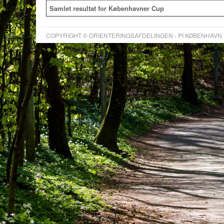
Samlet resultat for Københavner Cup
COPYRIGHT © ORIENTERINGSAFDELINGEN - PI KØBENHAVN